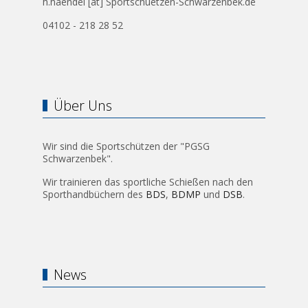
h.haendel [at] Sportschuetzen-Schwarzenbek.de
04102 - 218 28 52
Über Uns
Wir sind die Sportschützen der "PGSG
Schwarzenbek".
Wir trainieren das sportliche Schießen nach den
Sporthandbüchern des
BDS
,
BDMP
und
DSB
.
News